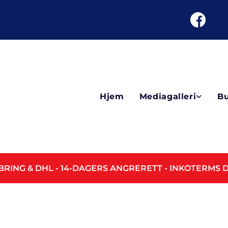
Hjem
Mediagalleri
Bu
BRING & DHL - 14-DAGERS ANGRERETT - INKOTERMS