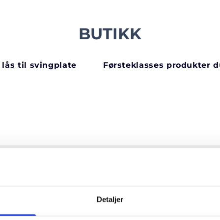
BUTIKK
lås til svingplate
Førsteklasses produkter du
Detaljer
RI STØTTE
SIKKER BETALING