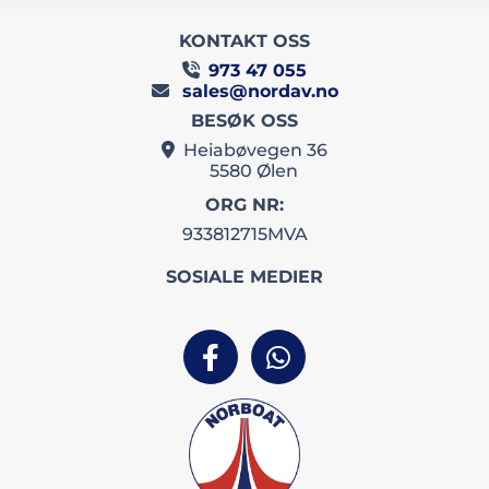
KONTAKT OSS
973 47 055

sales@nordav.no

BESØK OSS
Heiabøvegen 36

5580 Ølen
ORG NR:
933812715MVA
SOSIALE MEDIER