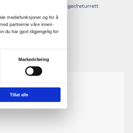
e
14 dagers anger/returrett
er
iale mediefunksjoner og for å
 med partnerne våre innen
u har gjort tilgjengelig for
Markedsføring
Tillat alle