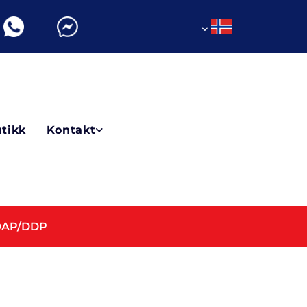
tikk
Kontakt
 DAP/DDP