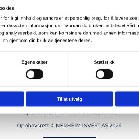
ed rask respons
Med velkjente trygg
ookies
betalingsleverandør
 for å gi innhold og annonser et personlig preg, for å levere sos
deler dessuten informasjon om hvordan du bruker nettstedet vårt,
og analysearbeid, som kan kombinere den med annen informasjon d
 inn gjennom din bruk av tjenestene deres.
Egenskaper
Statistikk
Tillat utvalg
C/O NERHEIM INVEST AS
Opphavsrett © NERHEIM INVEST AS 2024