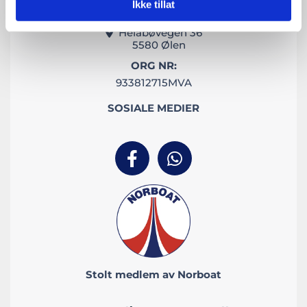
Ikke tillat
BESØK OSS
Heiabøvegen 36

5580 Ølen
ORG NR:
933812715MVA
SOSIALE MEDIER
Stolt medlem av Norboat