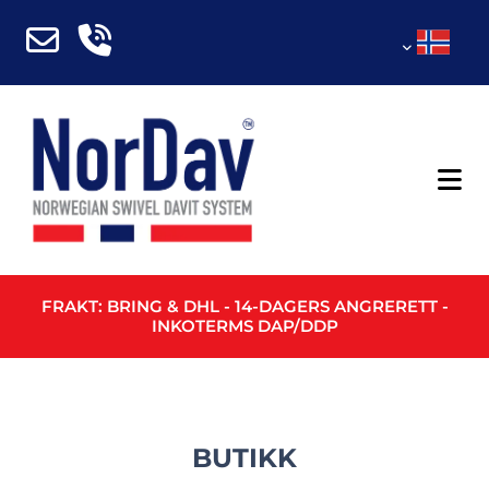
FRAKT: BRING & DHL - 14-DAGERS ANGRERETT -
INKOTERMS DAP/DDP
BUTIKK