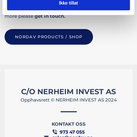
Check out the NorDav Davit swivel system, for
Ikke tillat
questions in relation to compatiblity, installation and
more please
get in touch.
NORDAV PRODUCTS / SHOP
C/O NERHEIM INVEST AS
Opphavsrett © NERHEIM INVEST AS 2024
KONTAKT OSS
973 47 055
