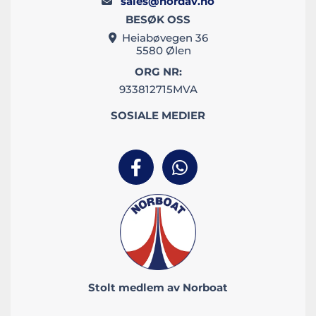
sales@nordav.no

BESØK OSS
Heiabøvegen 36

5580 Ølen
ORG NR:
933812715MVA
SOSIALE MEDIER
Stolt medlem av Norboat